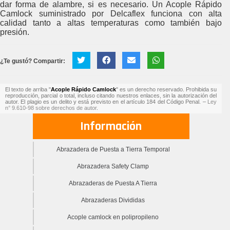
dar forma de alambre, si es necesario. Un Acople Rápido
Camlock suministrado por Delcaflex funciona con alta
calidad tanto a altas temperaturas como también bajo
presión.
¿Te gustó? Compartir:
El texto de arriba "
Acople Rápido Camlock
" es un derecho reservado. Prohibida su
reproducción, parcial o total, incluso citando nuestros enlaces, sin la autorización del
autor. El plagio es un delito y está previsto en el artículo 184 del Código Penal. –
Ley
n° 9.610-98 sobre derechos de autor
.
Información
Abrazadera de Puesta a Tierra Temporal
Abrazadera Safety Clamp
Abrazaderas de Puesta A Tierra
Abrazaderas Divididas
Acople camlock en polipropileno