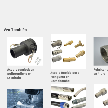
Vea También
Acople camlock en
Fabricant
Acople Rapido para
polipropileno en
en Piura
Manguera en
Escuintla
Cochabamba