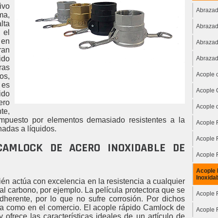
ivo
Abrazad
ma,
lta
Abrazad
 el
 en
Abrazad
ran
ido
Abrazad
ras
Acople 
os,
 es
Acople 
ido
ero
Acople 
te,
compuesto por elementos demasiado resistentes a la
Acople 
nadas a líquidos.
Acople 
CAMLOCK DE ACERO INOXIDABLE DE
Acople 
Acople 
Inoxida
én actúa con excelencia en la resistencia a cualquier
 al carbono, por ejemplo. La película protectora que se
Acople 
herente, por lo que no sufre corrosión. Por dichos
ria como en el comercio. El acople rápido Camlock de
Acople 
ofrece las características ideales de un artículo de