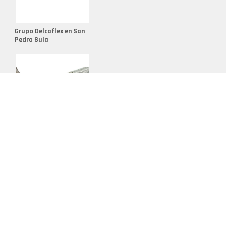
ón de Aluminio
ón de Latón
Grupo Delcaflex en San
ón de Metales No Ferrosos
Pedro Sula
elcaflex
ntaria en Fundición
uple
 para Acoples Rápidos
aje Manguera
Conducto Flexible de
 de Conducto Gris
Acero Inoxidable en
Montevidéu
 Metalicos
 para Tubos Flexibles
para Acoples Rápidos
les para Conductos Flexibles
les Reutilizables para Mangueras