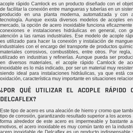
acople rápido Camlock es un producto diseñado con el objet
de facilitar la conexión entre mangueras y tuberías en un siste
producido en una planta moderna, automatizada y con a
tecnología. Aunque exista diversos modelos de acoples en
mercado, la opción de acero inoxidable funciona eficazmente
conexiones e instalaciones hidráulicas en general, con g
atención a las ramas industriales. Ese modelo de acople ráp
es utilizado para hacer la conexión y instalación de mangue
industriales con el encargo del transporte de productos químic
materiales corrosivos, combustibles, entre otros. Por regla,
utilizado en industrias y refinerías. Aunque pueda ser produc
en diversos materiales, el acople rápido Camlock de ac
inoxidable es lo más indicado, por ser un material muy resisten
siendo ideal para instalaciones hidráulicas, ya que está 
oxidación, característica muy importante en situaciones relacio
¿POR QUÉ UTILIZAR EL ACOPLE RÁPIDO 
DELCAFLEX?
Este tipo de acero es una aleación de hierro y cromo que tambi
tipo de corrosión, garantizando resultado superior a los aceros
forma alrededor de este acero es impermeable y bastante ad
motivos, el acero inoxidable es muy común tanto en la indust
acero inoxidable de Delcaflex es un producto indispensable y 