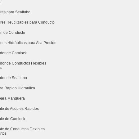
s
res para Sealtubo
res Reutilizables para Conducto
n de Conducto
nes Hidráulicas para Alta Presión
uidor de Camlock
idor de Conductos Flexibles
os
idor de Sealtubo
e Rapido Hidraulico
para Manguera
nte de Acoples Rápidos
nte de Camlock
nte de Conductos Flexibles
rtos