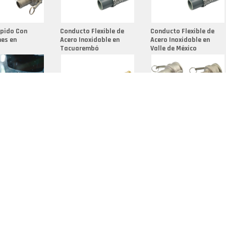
Fundici
Fundici
ápido Con
Conducto Flexible de
Conducto Flexible de
Fundici
es en
Acero Inoxidable en
Acero Inoxidable en
Tacuarembó
Valle de México
Grupo D
Herrame
Niple D
Palanca
Racord
 de Latón en
Fabricante de
Adaptaciones para
Racores
Conexiones en Cuzco
Mangueras en San
Salvador
Racores
Racores
Sellos 
Termina
Termina