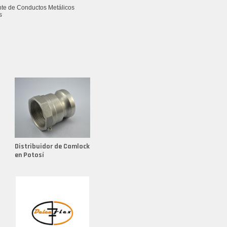
nte de Conductos Metálicos
s
nte de Conectores Reutilizables
nte de Conexiones
nte de Conexiones para Mangueras
nte de Kopex Flexible
nte de Molde para Fundición
nte de Racores
nte de Racores en Aluminio
Distribuidor de Camlock
nte de Racores en Latón
en Potosí
nte de Racores Hidráulicos
nte de Sealtubo
nte de Sealtubo 1/2
nte de Sealtubo 3/4