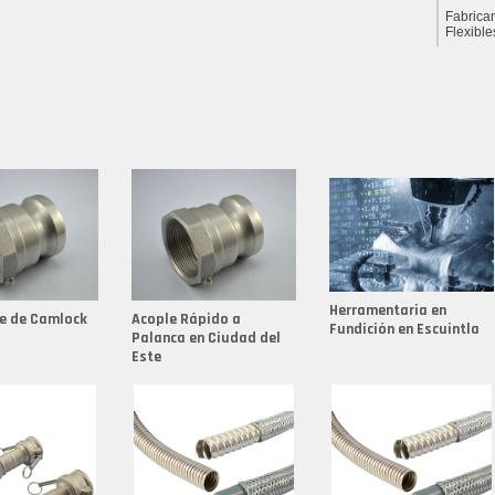
Fabrica
Flexible
Fabrica
Fabrica
Fabrica
Fabrica
Fabrica
Fabrica
Fabrica
Herramentaria en
e de Camlock
Acople Rápido a
Fabrica
Fundición en Escuintla
Palanca en Ciudad del
Este
Fabrica
Fabrica
Fabrica
Fabrica