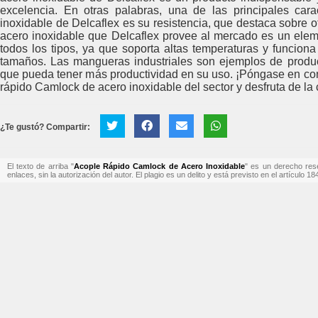
excelencia. En otras palabras, una de las principales car
inoxidable de Delcaflex es su resistencia, que destaca sobre o
acero inoxidable que Delcaflex provee al mercado es un elem
todos los tipos, ya que soporta altas temperaturas y funcio
tamaños. Las mangueras industriales son ejemplos de produc
que pueda tener más productividad en su uso. ¡Póngase en con
rápido Camlock de acero inoxidable del sector y desfruta de la 
¿Te gustó? Compartir:
El texto de arriba "
Acople Rápido Camlock de Acero Inoxidable
" es un derecho rese
enlaces, sin la autorización del autor. El plagio es un delito y está previsto en el artículo 1