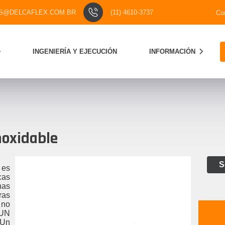
S@DELCAFLEX.COM.BR
(11) 4610-3737
Co
INGENIERÍA Y EJECUCIÓN
INFORMACIÓN
noxidable
S
 es
cas
has
ras
 no
 UN
Un