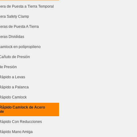
era de Puesta a Tierra Temporal
era Safety Clamp
eras de Puesta A Tierra
eras Divididas
camlock en polipropileno
Cañuto de Presión
de Presión
Rápido a Levas
Rápido a Palanca
Rápido Camlock
Rápido Camlock de Acero
ble
Rápido Con Reducciones
Rápido Mano Amiga