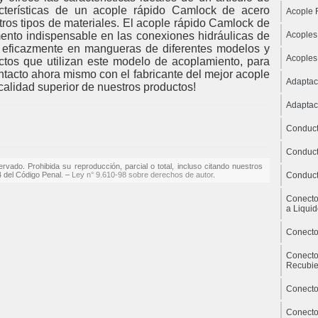
acterísticas de un acople rápido Camlock de acero
Acople 
tros tipos de materiales. El acople rápido Camlock de
ento indispensable en las conexiones hidráulicas de
Acoples
na eficazmente en mangueras de diferentes modelos y
Acoples
tos que utilizan este modelo de acoplamiento, para
tacto ahora mismo con el fabricante del mejor acople
Adaptac
calidad superior de nuestros productos!
Adaptac
Conduct
Conduct
rvado. Prohibida su reproducción, parcial o total, incluso citando nuestros
84 del Código Penal. –
Ley n° 9.610-98 sobre derechos de autor
.
Conduct
Conecto
a Liqui
Conecto
Conecto
Recubie
Conecto
Conecto