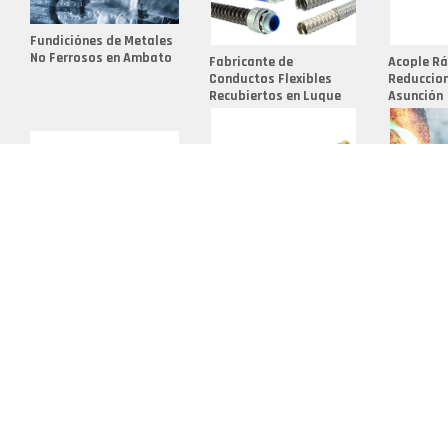
Fundiciónes de Metales
No Ferrosos en Ambato
Fabricante de
Acople R
Conductos Flexibles
Reduccion
Recubiertos en Luque
Asunción
Acople de Presión en
Managua
Fabricante de
Fundición
Conexiones en San Juan
Huancayo