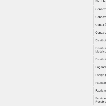
Flexible
Conecto
Conecto
Conexió
Conexio
Distrib
Distribu
Metálic
Distribu
Enganch
Espiga 
Fabrica
Fabrica
Fabrica
Recubie