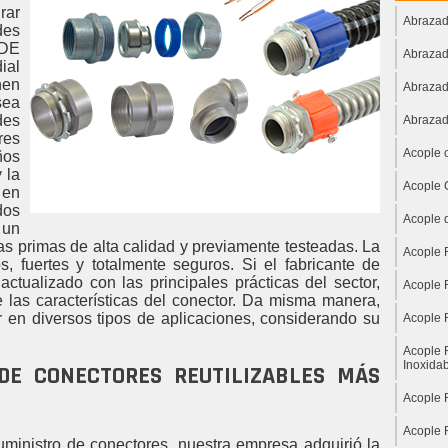
rar
Abrazad
des
DE
Abrazad
ial
nen
Abrazad
sea
des
Abrazad
res
Acople 
ños
 la
Acople 
 en
dos
Acople 
 un
ias primas de alta calidad y previamente testeadas. La
Acople 
s, fuertes y totalmente seguros. Si el fabricante de
ctualizado con las principales prácticas del sector,
Acople 
 las características del conector. Da misma manera,
r en diversos tipos de aplicaciones, considerando su
Acople 
Acople 
Inoxida
DE CONECTORES REUTILIZABLES MÁS
Acople 
Acople 
ministro de conectores, nuestra empresa adquirió la