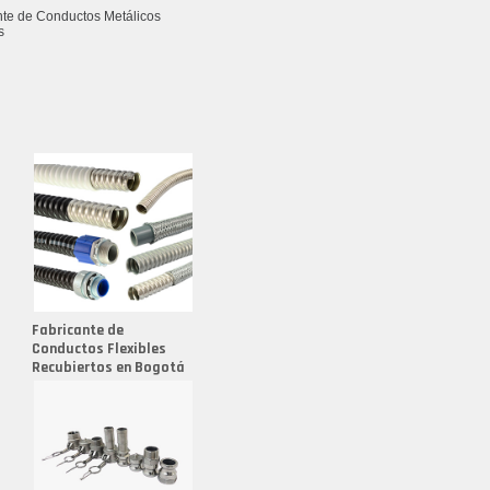
nte de Conductos Metálicos
s
nte de Conectores Reutilizables
nte de Conexiones
nte de Conexiones para Mangueras
nte de Kopex Flexible
nte de Molde para Fundición
nte de Racores
nte de Racores en Aluminio
nte de Racores en Latón
Fabricante de
Conductos Flexibles
nte de Racores Hidráulicos
Recubiertos en Bogotá
nte de Sealtubo
nte de Sealtubo 1/2
nte de Sealtubo 3/4