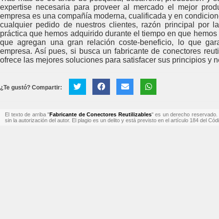
expertise necesaria para proveer al mercado el mejor prod
empresa es una compañía moderna, cualificada y en condicione
cualquier pedido de nuestros clientes, razón principal por
práctica que hemos adquirido durante el tiempo en que hemos 
que agregan una gran relación coste-beneficio, lo que ga
empresa. Así pues, si busca un fabricante de conectores reuti
ofrece las mejores soluciones para satisfacer sus principios y 
¿Te gustó? Compartir:
El texto de arriba "
Fabricante de Conectores Reutilizables
" es un derecho reservado. P
sin la autorización del autor. El plagio es un delito y está previsto en el artículo 184 del Có