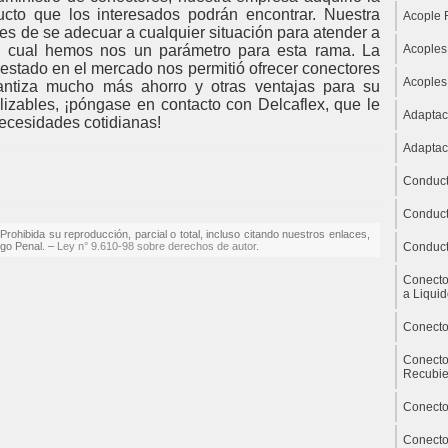
ucto que los interesados podrán encontrar. Nuestra
Acople 
s de se adecuar a cualquier situación para atender a
 la cual hemos nos un parámetro para esta rama. La
Acoples
estado en el mercado nos permitió ofrecer conectores
Acoples
rantiza mucho más ahorro y otras ventajas para su
lizables, ¡póngase en contacto con Delcaflex, que le
Adaptac
necesidades cotidianas!
Adaptac
Conduct
Conduct
rohibida su reproducción, parcial o total, incluso citando nuestros enlaces,
digo Penal. –
Ley n° 9.610-98 sobre derechos de autor
.
Conduct
Conecto
a Liqui
Conecto
Conecto
Recubie
Conecto
Conecto