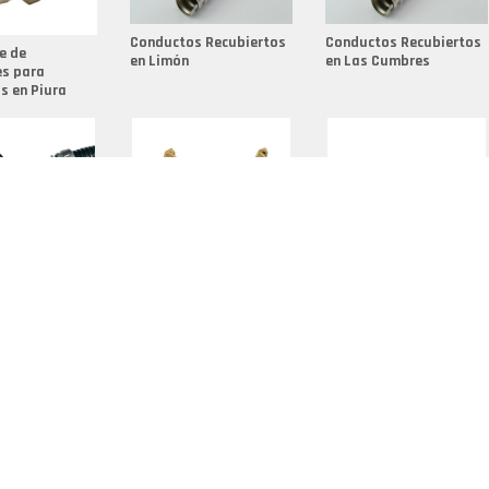
Fundici
Conductos Recubiertos
Conductos Recubiertos
Fundici
e de
en Limón
en Las Cumbres
es para
Fundici
s en Piura
Grupo D
Herrame
Niple D
Palanca
Racord
es para
Acople Rápido Mano
Abrazadera Safety
Racores
s Metálicos
Amiga en San Salvador
Clamp en San Pedro de
 en Cartago
Macorís
Racores
Racores
Sellos 
Termina
Termina