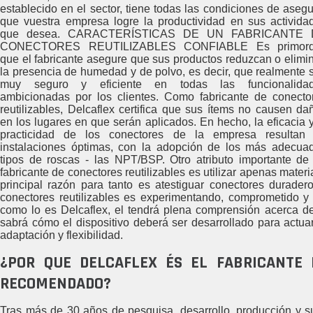
establecido en el sector, tiene todas las condiciones de asegu
que vuestra empresa logre la productividad en sus activida
que desea. CARACTERÍSTICAS DE UN FABRICANTE 
CONECTORES REUTILIZABLES CONFIABLE Es primord
que el fabricante asegure que sus productos reduzcan o elimi
la presencia de humedad y de polvo, es decir, que realmente 
muy seguro y eficiente en todas las funcionalida
ambicionadas por los clientes. Como fabricante de conecto
reutilizables, Delcaflex certifica que sus ítems no causen da
en los lugares en que serán aplicados. En hecho, la eficacia y
practicidad de los conectores de la empresa resultan
instalaciones óptimas, con la adopción de los más adecua
tipos de roscas - las NPT/BSP. Otro atributo importante de
fabricante de conectores reutilizables es utilizar apenas mater
principal razón para tanto es atestiguar conectores duradero
conectores reutilizables es experimentando, comprometido y a
como lo es Delcaflex, el tendrá plena comprensión acerca de
sabrá cómo el dispositivo deberá ser desarrollado para actua
adaptación y flexibilidad.
¿POR QUE DELCAFLEX ÉS EL FABRICANTE 
RECOMENDADO?
Tras más de 30 años de pesquisa, desarrollo, producción y su