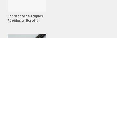
ón de Aluminio
ón de Latón
Fabricante de Acoples
ón de Metales No Ferrosos
Rápidos en Heredia
elcaflex
ntaria en Fundición
uple
 para Acoples Rápidos
aje Manguera
Conductos Recubiertos
en Valencia
 de Conducto Gris
 Metalicos
 para Tubos Flexibles
para Acoples Rápidos
les para Conductos Flexibles
les Reutilizables para Mangueras