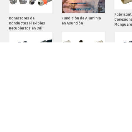
Fabricant
Conectores de
Fundición de Aluminio
Conexión
Conductos Flexibles
en Asunción
Manguera
Recubiertos en Cáli
Fabricante de
Adaptaciones de Acople
Conector
Conectores
Rápido en Portoviejo
Conducto
Reutilizables en
Flexibles
Soledad