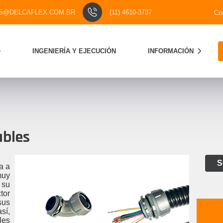
S@DELCAFLEX.COM.BR
(11) 4610-3737
Co
INGENIERÍA Y EJECUCIÓN
INFORMACIÓN
ables
S
a a
muy
 su
tor
sus
sí,
les