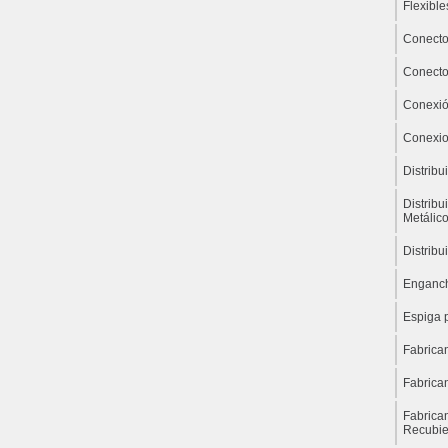
Flexible
Conecto
Conecto
Conexió
Conexio
Distrib
Distribu
Metálic
Distribu
Enganch
Espiga 
Fabrica
Fabrica
Fabrica
Recubie