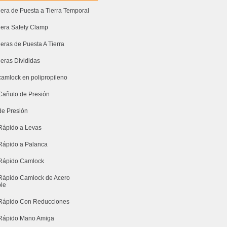
era de Puesta a Tierra Temporal
era Safety Clamp
eras de Puesta A Tierra
eras Divididas
camlock en polipropileno
Cañuto de Presión
de Presión
Rápido a Levas
Rápido a Palanca
Rápido Camlock
Rápido Camlock de Acero
ble
Rápido Con Reducciones
Rápido Mano Amiga