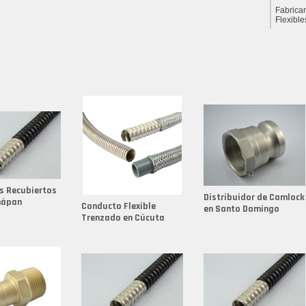
Fabrica
Flexible
Fabrica
Fabrica
Fabrica
Fabrica
Fabrica
Fabrica
Fabrica
s Recubiertos
Distribuidor de Camlock
Fabrica
hápan
Conducto Flexible
en Santo Domingo
Trenzado en Cúcuta
Fabrica
Fabrica
Fabrica
Fabrica