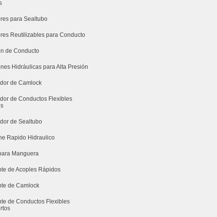
s
res para Sealtubo
res Reutilizables para Conducto
n de Conducto
nes Hidráulicas para Alta Presión
uidor de Camlock
idor de Conductos Flexibles
os
idor de Sealtubo
e Rapido Hidraulico
para Manguera
nte de Acoples Rápidos
nte de Camlock
nte de Conductos Flexibles
rtos