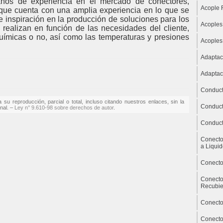
ños de experiencia en el mercado de conectores,
Acople 
o que cuenta con una amplia experiencia en lo que se
de inspiración en la producción de soluciones para los
Acoples
 realizan en función de las necesidades del cliente,
uímicas o no, así como las temperaturas y presiones
Acoples
Adaptac
Adaptac
Conduct
su reproducción, parcial o total, incluso citando nuestros enlaces, sin la
Conduct
enal. –
Ley n° 9.610-98 sobre derechos de autor
.
Conduct
Conecto
a Liqui
Conecto
Conecto
Recubie
Conecto
Conecto