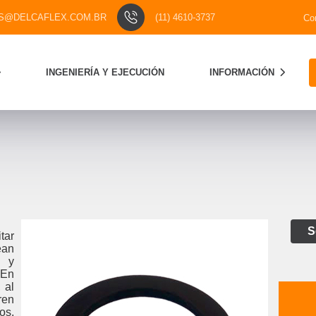
S@DELCAFLEX.COM.BR
(11) 4610-3737
Co
INGENIERÍA Y EJECUCIÓN
INFORMACIÓN
S
tar
ean
s y
 En
 al
ren
os.