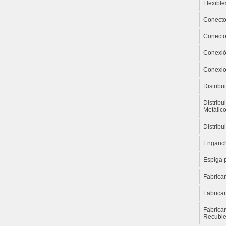
Flexible
Conecto
Conecto
Conexió
Conexio
Distrib
Distribu
Metálic
Distribu
Enganch
Espiga 
Fabrica
Fabrica
Fabrica
Recubie