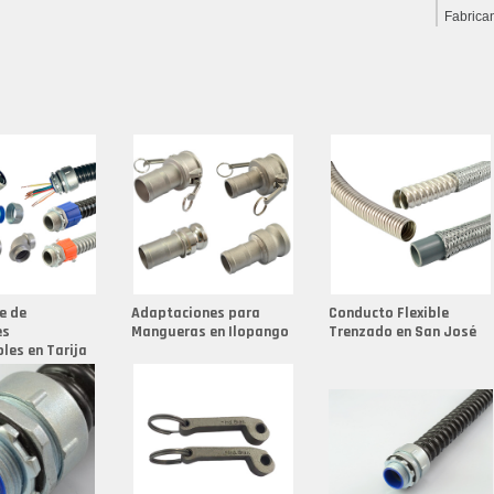
Fabrica
Flexible
Fabrica
Fabrica
Fabrica
Fabrica
Fabrica
Fabrica
Fabrica
e de
Adaptaciones para
Conducto Flexible
Fabrica
es
Mangueras en Ilopango
Trenzado en San José
bles en Tarija
Fabrica
Fabrica
Fabrica
Fabrica