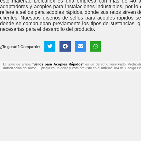
este material. Delcaflex es una empresa con más de 40 a
adaptadores y acoples para instalaciones industriales, por l
refiere a sellos para acoples rápidos, donde sus retos sirven 
clientes. Nuestros diseños de sellos para acoples rápidos se
donde se comprueban previamente los tipos de sustancias, q
necesarias para el desarrollo del producto.
¿Te gustó? Compartir:
El texto de arriba "
Sellos para Acoples Rápidos
" es un derecho reservado. Prohibida 
autorización del autor. El plagio es un delito y está previsto en el artículo 184 del Código P