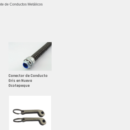
nte de Conductos Metálicos
s
nte de Conectores Reutilizables
nte de Conexiones
nte de Conexiones para Mangueras
nte de Kopex Flexible
nte de Molde para Fundición
nte de Racores
Conector de Conducto
nte de Racores en Aluminio
Gris en Nueva
nte de Racores en Latón
Ocotepeque
nte de Racores Hidráulicos
nte de Sealtubo
nte de Sealtubo 1/2
nte de Sealtubo 3/4