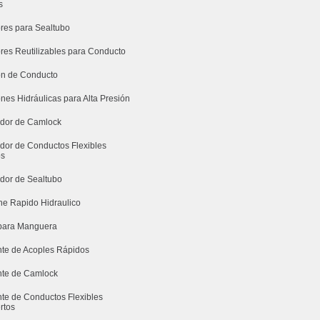
s
res para Sealtubo
res Reutilizables para Conducto
n de Conducto
nes Hidráulicas para Alta Presión
uidor de Camlock
idor de Conductos Flexibles
os
idor de Sealtubo
e Rapido Hidraulico
para Manguera
nte de Acoples Rápidos
nte de Camlock
nte de Conductos Flexibles
rtos