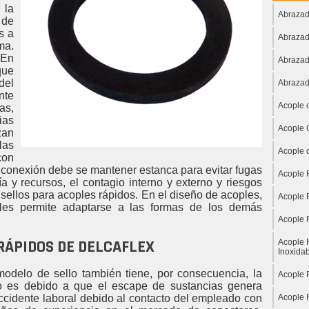
 la
Abrazad
 de
s a
Abrazad
ma.
En
Abrazad
que
del
Abrazad
nte
Acople 
as,
ias
Acople 
zan
las
Acople 
con
la conexión debe se mantener estanca para evitar fugas
Acople 
ía y recursos, el contagio interno y externo y riesgos
s sellos para acoples rápidos. En el diseño de acoples,
Acople 
d les permite adaptarse a las formas de los demás
Acople 
RÁPIDOS DE DELCAFLEX
Acople 
Inoxida
modelo de sello también tiene, por consecuencia, la
Acople 
o es debido a que el escape de sustancias genera
cidente laboral debido al contacto del empleado con
Acople 