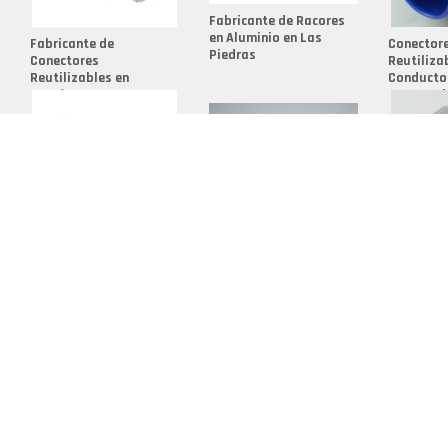
Fabricante de Racores
en Aluminio en Las
Fabricante de
Conector
Piedras
Conectores
Reutiliza
Reutilizables en
Conducto
Querétaro
Encarnaci
Acople Rápido a
Acoples Rápidos para
Racores M
Palanca en Fernando de
Mangueras en Maturín
Heredia
la Mora