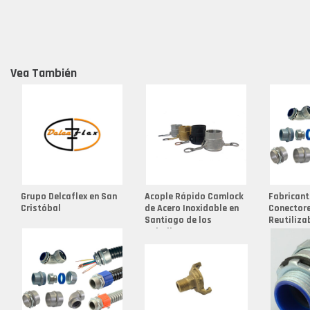
Vea También
Grupo Delcaflex en San
Acople Rápido Camlock
Fabricant
Cristóbal
de Acero Inoxidable en
Conector
Santiago de los
Reutiliza
Caballeros