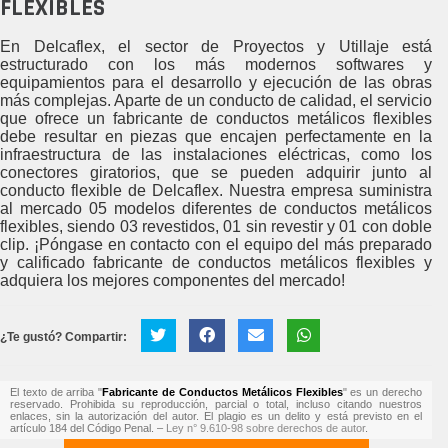
FLEXIBLES
En Delcaflex, el sector de Proyectos y Utillaje está
estructurado con los más modernos softwares y
equipamientos para el desarrollo y ejecución de las obras
más complejas. Aparte de un conducto de calidad, el servicio
que ofrece un fabricante de conductos metálicos flexibles
debe resultar en piezas que encajen perfectamente en la
infraestructura de las instalaciones eléctricas, como los
conectores giratorios, que se pueden adquirir junto al
conducto flexible de Delcaflex. Nuestra empresa suministra
al mercado 05 modelos diferentes de conductos metálicos
flexibles, siendo 03 revestidos, 01 sin revestir y 01 con doble
clip. ¡Póngase en contacto con el equipo del más preparado
y calificado fabricante de conductos metálicos flexibles y
adquiera los mejores componentes del mercado!
¿Te gustó? Compartir:
El texto de arriba "
Fabricante de Conductos Metálicos Flexibles
" es un derecho
reservado. Prohibida su reproducción, parcial o total, incluso citando nuestros
enlaces, sin la autorización del autor. El plagio es un delito y está previsto en el
artículo 184 del Código Penal. –
Ley n° 9.610-98 sobre derechos de autor
.