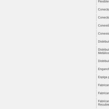
Flexible
Conecto
Conecto
Conexió
Conexio
Distrib
Distribu
Metálic
Distribu
Enganch
Espiga 
Fabrica
Fabrica
Fabrica
Recubie