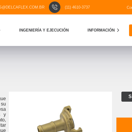
S@DELCAFLEX.COM.BR
(11) 4610-3737
Co
INGENIERÍA Y EJECUCIÓN
INFORMACIÓN
S
gue
 su
esa
s y
to,
tar
que