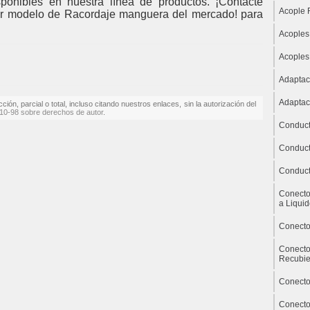
isponibles en nuestra línea de productos. ¡Contacte
Acople 
ejor modelo de Racordaje manguera del mercado! para
Acoples
Acoples
Adaptac
Adaptac
ón, parcial o total, incluso citando nuestros enlaces, sin la autorización del
610-98 sobre derechos de autor
.
Conduct
Conduct
Conduct
Conecto
a Liqui
Conecto
Conecto
Recubie
Conecto
Conecto