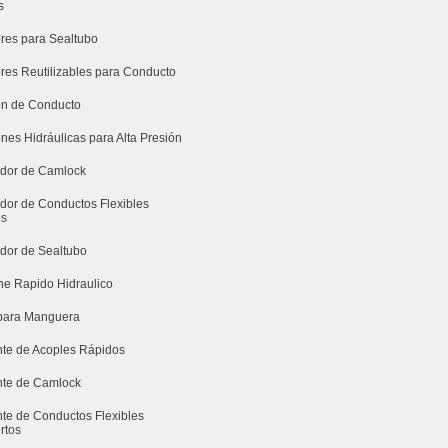
s
res para Sealtubo
res Reutilizables para Conducto
n de Conducto
nes Hidráulicas para Alta Presión
uidor de Camlock
idor de Conductos Flexibles
os
idor de Sealtubo
e Rapido Hidraulico
para Manguera
nte de Acoples Rápidos
nte de Camlock
nte de Conductos Flexibles
rtos