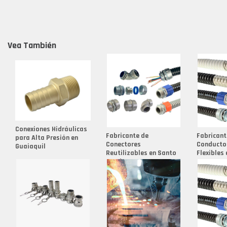
Vea También
Conexiones Hidráulicas
Fabricante de
Fabricant
para Alta Presión en
Conectores
Conducto
Guaiaquil
Reutilizables en Santo
Flexibles
Domingo