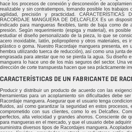
hace los procesos de conexión y desconexión de acoplamien
realizable y sin contratiempos, tornando posible los trabajos 
agilidad, precisión y practicidad. CARACTERÍSTICAS 
RACORDAJE MANGUERA DE DELCAFLEX Es un disposit
indicado para mangueras flexibles, tanto de baja como de a
presión. Según requerimiento (espiga y material), es posible
estudiar el diseño personalizado de la pieza, lo que se consid
acero inoxidable, latón, polipropileno y otros materiales, e
plástico o goma. Nuestro Racordaje manguera presenta, en u
hembra utilizando tuerca de reducción), así como una junta 
engrasada para atestar que no se pierda la agua. Su diseño e
manguera lo hace uno de los más seguros del sector. Una vez
dirección de corte transpuesta hacen que sea prácticamente irre
CARACTERÍSTICAS DE UN FABRICANTE DE RA
Producir y distribuir un producto de acuerdo con las exig
herramientas para un acoplamiento sin dificultades debe ser
Racordaje manguera. Asegurar que el usuario tenga condicion
fluidos, así como garantizar la seguridad en estos procesos,
comprometido con sus clientes, como lo es Delcaflex. Com
perfectos, alta velocidad y grandes ahorros. Consciente de 
para mangueras en el mercado, y que el usuario debe adquirir
suministra diversos tipos de Racordajes manguera. Acopladore