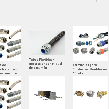
Fabrica
Flexible
Fabrica
Fabrica
Fabrica
Fabrica
Fabrica
Fabrica
Tubos Flexibles y
Fabrica
Racores en San Miguel
e de
Terminales para
de Tucumán
s Metálicos
Conductos Flexibles en
Fabrica
 en Lambaré
Cúcuta
Fabrica
Fabrica
Fabrica
Fabrica