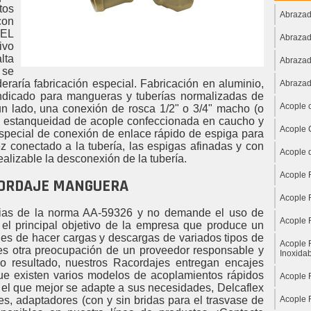
tos
Abrazad
con
DEL
Abrazad
ivo
lta
Abrazad
 se
eraría fabricación especial. Fabricación en aluminio,
Abrazad
s indicado para mangueras y tuberías normalizadas de
Acople 
n lado, una conexión de rosca 1/2" o 3/4" macho (o
de estanqueidad de acople confeccionada en caucho y
Acople 
special de conexión de enlace rápido de espiga para
 conectado a la tubería, las espigas afinadas y con
Acople 
alizable la desconexión de la tubería.
Acople 
CORDAJE MANGUERA
Acople 
encias de la norma AA-59326 y no demande el uso de
Acople 
 el principal objetivo de la empresa que produce un
es de hacer cargas y descargas de variados tipos de
Acople 
 es otra preocupación de un proveedor responsable y
Inoxida
o resultado, nuestros Racordajes entregan encajes
que existen varios modelos de acoplamientos rápidos
Acople 
 el que mejor se adapte a sus necesidades, Delcaflex
s, adaptadores (con y sin bridas para el trasvase de
Acople 