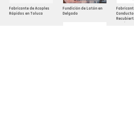
Fabricante de Acoples
Fundición de Latón en
Fabricant
Rápidos en Toluca
Delgado
Conductos
Recubiert
Cumbres
Acople Rápido a Levas
Acople Rá
Conducto Flexible de
en Talca
Palanca e
Acero Inoxidable en
El General
Grande Valparaíso