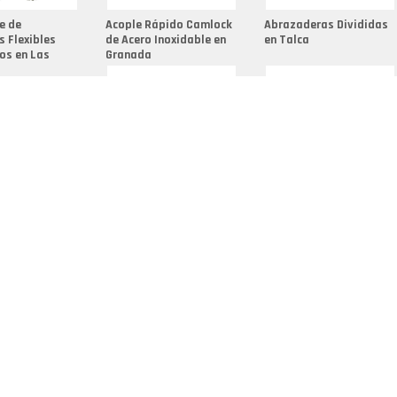
Fundici
e de
Acople Rápido Camlock
Abrazaderas Divididas
Fundici
 Flexibles
de Acero Inoxidable en
en Talca
os en Las
Granada
Fundici
Grupo D
Herrame
Niple D
Palanca
pido a
Grupo Delcaflex en
Grupo Delcaflex en
n San Isidro de
Racord
David
Juigalpa
Racores
Racores
Racores
Sellos 
Termina
Termina