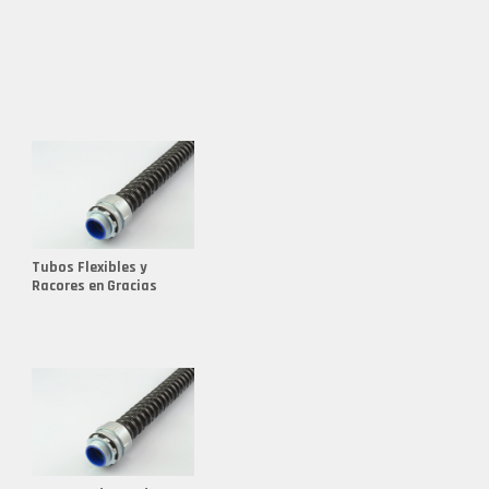
nte de Conductos Metálicos
s
nte de Conectores Reutilizables
nte de Conexiones
nte de Conexiones para Mangueras
nte de Kopex Flexible
nte de Molde para Fundición
nte de Racores
Tubos Flexibles y
nte de Racores en Aluminio
Racores en Gracias
nte de Racores en Latón
nte de Racores Hidráulicos
nte de Sealtubo
nte de Sealtubo 1/2
nte de Sealtubo 3/4