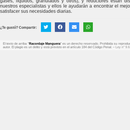
gases, líquidos, granulados y otros), y reductores están d
nuestros especialistas y ellos le ayudarán a encontrar el m
satisfacer sus necesidades diarias.
¿Te gustó? Compartir:
El texto de arriba "
Racordaje Manguera
" es un derecho reservado. Prohibida su reproducci
autor. El plagio es un delito y está previsto en el artículo 184 del Código Penal. –
Ley n° 9.