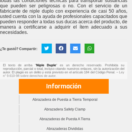
todas las condiciones técnicas para transportar sustancias
que pueden ser peligrosas o no. Con el servicio de un
fabricante de niple duplo con experiencia de casi 50 años,
usted cuenta con la ayuda de profesionales capacitados que
pueden responder a todas sus ducas acerca del producto, de
manera a certificarse a adquirir el ítem adecuado a sus
necesidades.
¿Te gustó? Compartir:
El texto de arriba "
Niple Duple
" es un derecho reservado. Prohibida su
reproducción, parcial o total, incluso citando nuestros enlaces, sin la autorización del
autor. El plagio es un delito y está previsto en el artículo 184 del Código Penal. –
Ley
n° 9.610-98 sobre derechos de autor
.
Información
Abrazadera de Puesta a Tierra Temporal
Abrazadera Safety Clamp
Abrazaderas de Puesta A Tierra
Abrazaderas Divididas