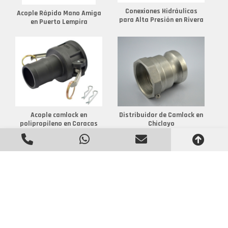
Conexiones Hidráulicas
Acople Rápido Mano Amiga
para Alta Presión en Rivera
en Puerto Lempira
Acople camlock en
Distribuidor de Camlock en
polipropileno en Caracas
Chiclayo
Fabricante de Camlock en
Acoples Camlock en
Soacha
Aluminio en La Vega