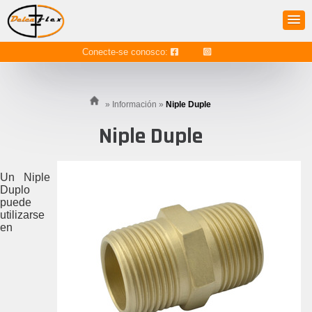
Conecte-se conosco:
»
Información
»
Niple Duple
Niple Duple
Un Niple
Duplo
puede
utilizarse
en