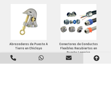
Abrazaderas de Puesta A
Conectores de Conductos
Tierra en Chiclayo
Flexibles Recubiertos en
Puerto Lempira
Distribuidor de Camlock en
Fabricante de Sealtubo en
San Isidro de El General
Maldonado