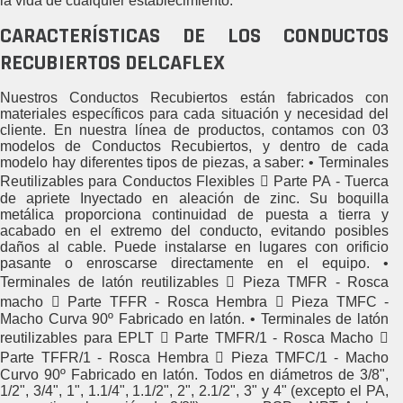
la vida de cualquier establecimiento.
CARACTERÍSTICAS DE LOS CONDUCTOS
RECUBIERTOS DELCAFLEX
Nuestros Conductos Recubiertos están fabricados con
materiales específicos para cada situación y necesidad del
cliente. En nuestra línea de productos, contamos con 03
modelos de Conductos Recubiertos, y dentro de cada
modelo hay diferentes tipos de piezas, a saber: • Terminales
Reutilizables para Conductos Flexibles  Parte PA - Tuerca
de apriete Inyectado en aleación de zinc. Su boquilla
metálica proporciona continuidad de puesta a tierra y
acabado en el extremo del conducto, evitando posibles
daños al cable. Puede instalarse en lugares con orificio
pasante o enroscarse directamente en el equipo. •
Terminales de latón reutilizables  Pieza TMFR - Rosca
macho  Parte TFFR - Rosca Hembra  Pieza TMFC -
Macho Curva 90º Fabricado en latón. • Terminales de latón
reutilizables para EPLT  Parte TMFR/1 - Rosca Macho 
Parte TFFR/1 - Rosca Hembra  Pieza TMFC/1 - Macho
Curvo 90º Fabricado en latón. Todos en diámetros de 3/8",
1/2", 3/4", 1", 1.1/4", 1.1/2", 2", 2.1/2", 3" y 4" (excepto el PA,