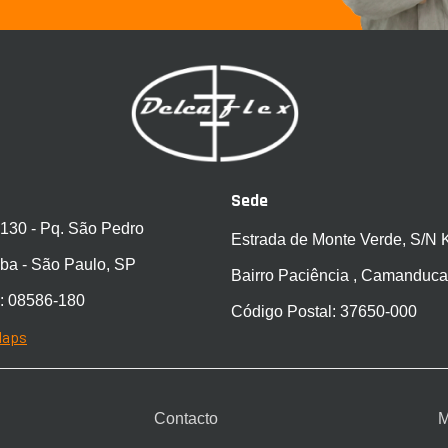
Sede
 130 - Pq. São Pedro
Estrada de Monte Verde, S/N
ba - São Paulo, SP
Bairro Paciência , Camanduca
: 08586-180
Código Postal: 37650-000
Maps
Contacto
M