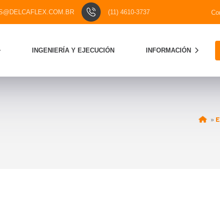
S@DELCAFLEX.COM.BR
(11) 4610-3737
Co
INGENIERÍA Y EJECUCIÓN
INFORMACIÓN
E
»