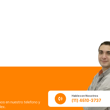
Hable con Nosotros
(11) 4610-3737
os en nuestro telefono y
lex.